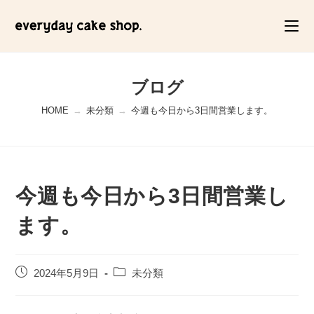
コ
ン
テ
ン
ツ
ブログ
へ
HOME
→
未分類
→
今週も今日から3日間営業します。
ス
キ
ッ
プ
今週も今日から3日間営業し
ます。
投
投
2024年5月9日
未分類
稿
稿
公
カ