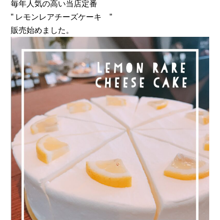
開
テ
毎年人気の高い当店定番
日:
ゴ
” レモンレアチーズケーキ ”
リ
販売始めました。
ー: