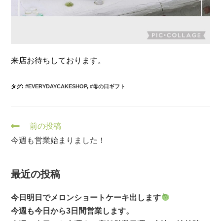
来店お待ちしております。
タグ:
#EVERYDAYCAKESHOP
,
#母の日ギフト
そ
前の投稿
の
今週も営業始まりました！
他
の
記
事
最近の投稿
を
読
今日明日でメロンショートケーキ出します
む
今週も今日から3日間営業します。