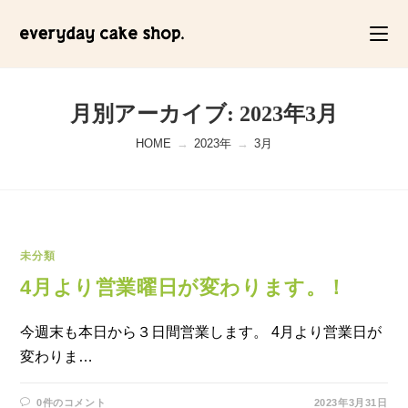
コ
ン
テ
ン
ツ
月別アーカイブ: 2023年3月
へ
HOME
→
2023年
→
3月
ス
キ
ッ
プ
未分類
4月より営業曜日が変わります。！
今週末も本日から３日間営業します。 4月より営業日が
変わりま…
0件のコメント
2023年3月31日