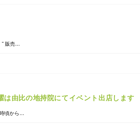
" 販売…
曜は由比の地持院にてイベント出店します
0時頃から…