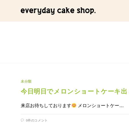
コ
ン
テ
ン
ツ
へ
ス
キ
ッ
プ
未分類
今日明日でメロンショートケーキ出
来店お待ちしております
メロンショートケー…
0件のコメント