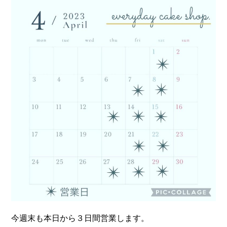
開
テ
日:
ゴ
リ
ー:
今週末も本日から３日間営業します。