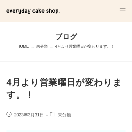
コ
ン
テ
ン
ツ
ブログ
へ
HOME
→
未分類
→
4月より営業曜日が変わります。！
ス
キ
ッ
プ
4月より営業曜日が変わりま
す。！
投
投
2023年3月31日
未分類
稿
稿
公
カ